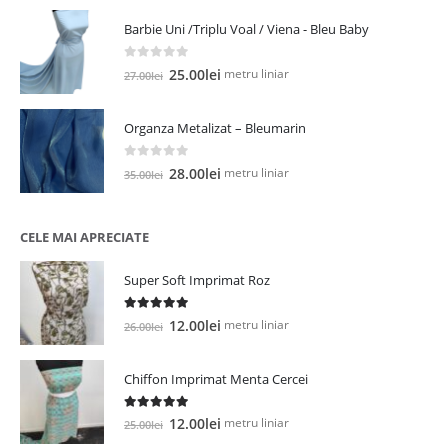
a
este:
Barbie Uni /Triplu Voal / Viena - Bleu Baby
fost:
21.00lei.
35.00lei.
0
out of 5
Prețul
Prețul
metru liniar
25.00
lei
27.00
lei
inițial
curent
a
este:
Organza Metalizat – Bleumarin
fost:
25.00lei.
27.00lei.
0
out of 5
Prețul
Prețul
metru liniar
28.00
lei
35.00
lei
inițial
curent
a
este:
fost:
28.00lei.
CELE MAI APRECIATE
35.00lei.
Super Soft Imprimat Roz
5.00
out of 5
Prețul
Prețul
metru liniar
12.00
lei
26.00
lei
inițial
curent
a
este:
Chiffon Imprimat Menta Cercei
fost:
12.00lei.
26.00lei.
5.00
out of 5
Prețul
Prețul
metru liniar
12.00
lei
25.00
lei
inițial
curent