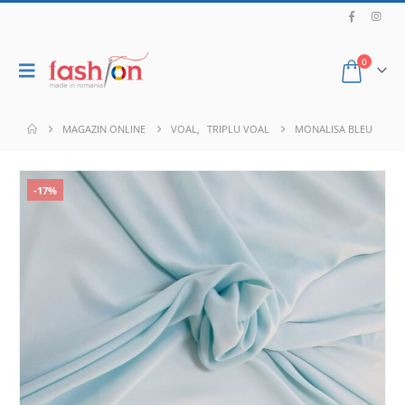
0
MAGAZIN ONLINE
VOAL
,
TRIPLU VOAL
MONALISA BLEU
-17%