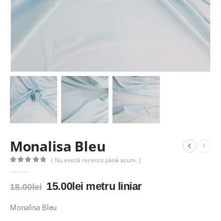
Monalisa Bleu
( Nu există recenzii până acum. )
0
out of 5
Prețul
Prețul
15.00
lei
metru liniar
18.00
lei
inițial
curent
a
este:
Monalisa Bleu
fost:
15.00lei.