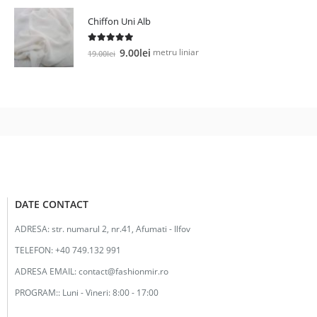
a
este:
Chiffon Uni Alb
fost:
12.00lei.
25.00lei.
5.00
out of 5
Prețul
Prețul
metru liniar
9.00
lei
19.00
lei
inițial
curent
a
este:
fost:
9.00lei.
19.00lei.
DATE CONTACT
ADRESA:
str. numarul 2, nr.41, Afumati - Ilfov
TELEFON:
+40 749.132 991
ADRESA EMAIL:
contact@fashionmir.ro
PROGRAM::
Luni - Vineri: 8:00 - 17:00