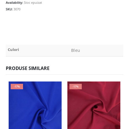
Availability:
Stoc epuizat
18.00lei.
SKU:
3070
Culori
Bleu
PRODUSE SIMILARE
-17%
-17%