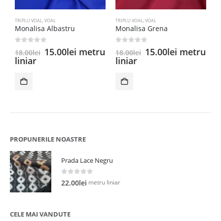
TRIPLU VOAL
,
VOAL
TRIPLU VOAL
,
VOAL
C
Monalisa Albastru
Monalisa Grena
C
0
out of 5
0
out of 5
0
Prețul
Prețul
Prețul
Prețul
15.00
lei
metru
15.00
lei
metru
18.00
lei
18.00
lei
1
inițial
curent
inițial
curent
liniar
liniar
l
a
este:
a
este:
fost:
15.00lei.
fost:
15.00lei.
18.00lei.
18.00lei.
PROPUNERILE NOASTRE
Prada Lace Negru
0
out of 5
metru liniar
22.00
lei
CELE MAI VANDUTE