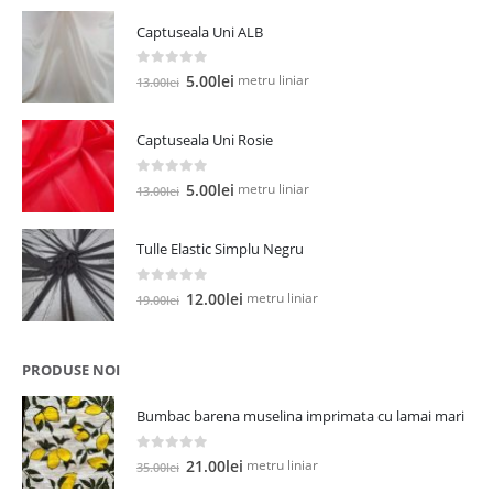
Captuseala Uni ALB
0
out of 5
Prețul
Prețul
metru liniar
5.00
lei
13.00
lei
inițial
curent
a
este:
Captuseala Uni Rosie
fost:
5.00lei.
13.00lei.
0
out of 5
Prețul
Prețul
metru liniar
5.00
lei
13.00
lei
inițial
curent
a
este:
Tulle Elastic Simplu Negru
fost:
5.00lei.
13.00lei.
0
out of 5
Prețul
Prețul
metru liniar
12.00
lei
19.00
lei
inițial
curent
a
este:
fost:
12.00lei.
PRODUSE NOI
19.00lei.
Bumbac barena muselina imprimata cu lamai mari
0
out of 5
Prețul
Prețul
metru liniar
21.00
lei
35.00
lei
inițial
curent