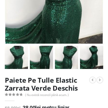
Paiete Pe Tulle Elastic
Zarrata Verde Deschis
( Nu există recenzii până acum. )
0
out of 5
Prețul
Prețul
38.00
lei
metru liniar