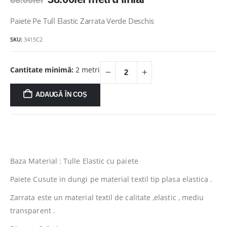
68.00
lei
inițial
curent
a
este:
Paiete Pe Tull Elastic Zarrata Verde Deschis
fost:
38.00lei.
SKU:
3415C2
68.00lei.
Cantitate minimă:
2 metri
ADAUGĂ ÎN COȘ
Baza Material : Tulle Elastic cu paiete
Paiete Cusute in dungi pe material textil tip plasa elastica .
Zarrata este un material textil de calitate ,elastic , mediu
transparent .