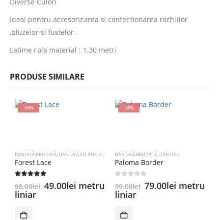
Diverse Culori
Ideal pentru accesorizarea si confectionarea rochiilor
,bluzelor si fustelor .
Latime rola material : 1.30 metri
PRODUSE SIMILARE
-50%
-20%
DANTELĂ BRODATĂ
,
DANTELĂ CU PAIETE
,
DANTELE
DANTELĂ BRODATĂ
,
DANTELE
Forest Lace
Paloma Border
5.00
out of 5
0
out of 5
Prețul
Prețul
Prețul
Prețul
49.00
lei
metru
79.00
lei
metru
98.00
lei
99.00
lei
inițial
curent
inițial
curent
liniar
liniar
a
este:
a
este:
D
fost:
49.00lei.
fost:
79.00lei.