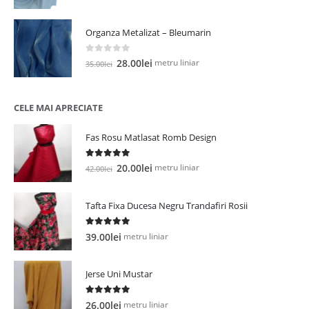
inițial
curent
a
este:
Organza Metalizat – Bleumarin
fost:
25.00lei.
27.00lei.
0
out of 5
Prețul
Prețul
metru liniar
28.00
lei
35.00
lei
inițial
curent
a
este:
fost:
28.00lei.
CELE MAI APRECIATE
35.00lei.
Fas Rosu Matlasat Romb Design
5.00
out of 5
Prețul
Prețul
metru liniar
20.00
lei
42.00
lei
inițial
curent
a
este:
Tafta Fixa Ducesa Negru Trandafiri Rosii
fost:
20.00lei.
42.00lei.
5.00
out of 5
metru liniar
39.00
lei
Jerse Uni Mustar
5.00
out of 5
metru liniar
26.00
lei