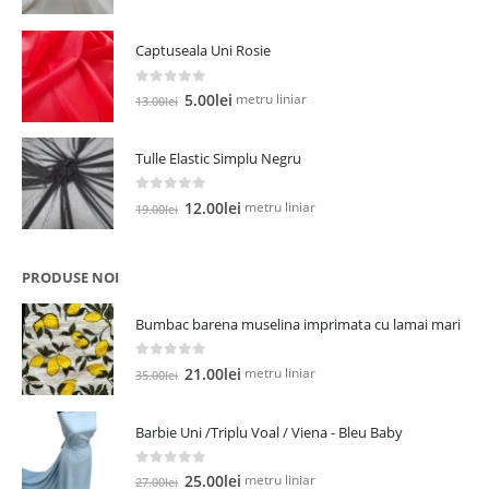
inițial
curent
a
este:
Captuseala Uni Rosie
fost:
5.00lei.
13.00lei.
0
out of 5
Prețul
Prețul
metru liniar
5.00
lei
13.00
lei
inițial
curent
a
este:
Tulle Elastic Simplu Negru
fost:
5.00lei.
13.00lei.
0
out of 5
Prețul
Prețul
metru liniar
12.00
lei
19.00
lei
inițial
curent
a
este:
fost:
12.00lei.
PRODUSE NOI
19.00lei.
Bumbac barena muselina imprimata cu lamai mari
0
out of 5
Prețul
Prețul
metru liniar
21.00
lei
35.00
lei
inițial
curent
a
este:
Barbie Uni /Triplu Voal / Viena - Bleu Baby
fost:
21.00lei.
35.00lei.
0
out of 5
Prețul
Prețul
metru liniar
25.00
lei
27.00
lei