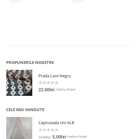
98.00lei.
99.00lei.
0
9
l
PROPUNERILE NOASTRE
Prada Lace Negru
0
out of 5
metru liniar
22.00
lei
CELE MAI VANDUTE
Captuseala Uni ALB
0
out of 5
Prețul
Prețul
metru liniar
5.00
lei
13.00
lei