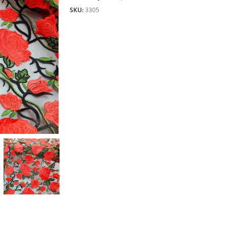
80.00lei.
SKU:
3305