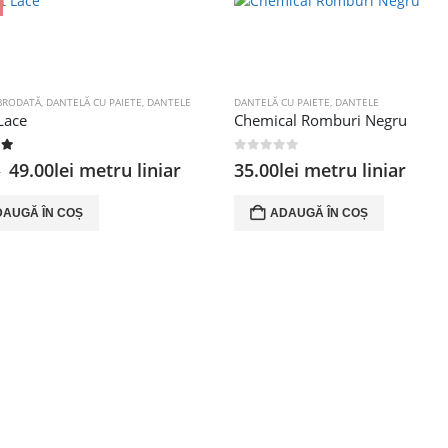
BRODATĂ
,
DANTELĂ CU PAIETE
,
DANTELE
DANTELĂ CU PAIETE
,
DANTELE
Lace
Chemical Romburi Negru
of 5
0
out of 5
Prețul
Prețul
49.00
lei
metru liniar
35.00
lei
metru liniar
i
inițial
curent
a
este:
DAUGĂ ÎN COȘ
ADAUGĂ ÎN COȘ
fost:
49.00lei.
98.00lei.