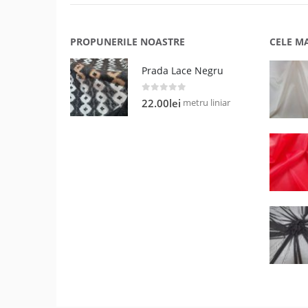
PROPUNERILE NOASTRE
CELE M
Prada Lace Negru
0
out of 5
metru liniar
22.00
lei