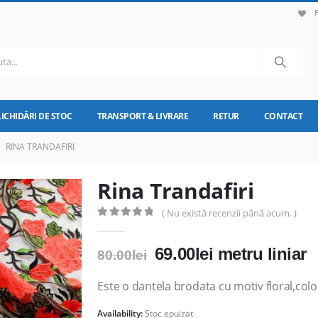
LICHIDĂRI DE STOC
TRANSPORT & LIVRARE
RETUR
CONTACT
RINA TRANDAFIRI
Rina Trandafiri
( Nu există recenzii până acum. )
0
out of 5
Prețul
Prețul
69.00
lei
metru liniar
80.00
lei
inițial
curent
a
este:
Este o dantela brodata cu motiv floral,colo
fost:
69.00lei.
Availability:
Stoc epuizat