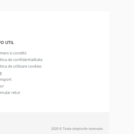
FO UTIL
meni si conditii
itica de confidentialitate
itica de utilizare cookies
g
nsport
tur
mular retur
2020 © Toate drepturile rezervate.