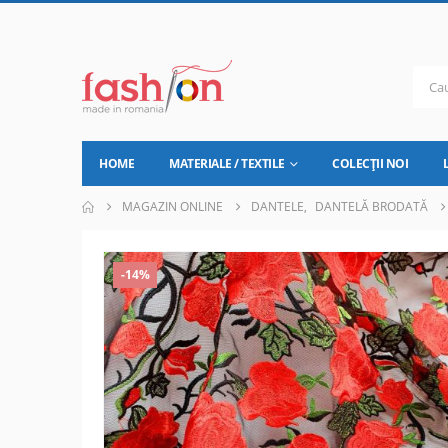
HOME
MATERIALE / TEXTILE
COLECȚII NOI
MAGAZIN ONLINE
DANTELE
,
DANTELĂ BRODATĂ
-14%