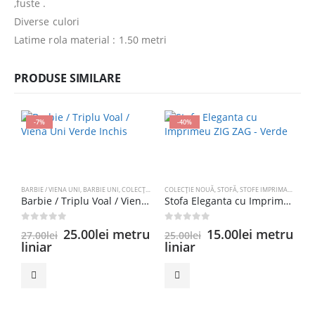
,fuste .
Diverse culori
Latime rola material : 1.50 metri
PRODUSE SIMILARE
-7%
-40%
BARBIE / VIENA UNI
,
BARBIE UNI
,
COLECȚIE NOUĂ
COLECȚIE NOUĂ
,
CREP
,
STOFĂ
,
STOFE IMPRIMATE
Barbie / Triplu Voal / Viena Uni Verde Inchis
Stofa Eleganta cu Imprimeu ZIG ZAG – Verde
0
out of 5
0
out of 5
Prețul
Prețul
Prețul
Prețul
25.00
lei
metru
15.00
lei
metru
27.00
lei
25.00
lei
inițial
curent
inițial
curent
liniar
liniar
a
este:
a
este:
C
J
fost:
25.00lei.
fost:
15.00lei.
27.00lei.
25.00lei.
0
3
l