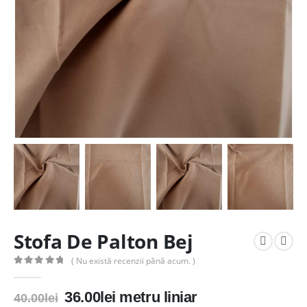
Stofa De Palton Bej
( Nu există recenzii până acum. )
0
out of 5
Prețul
Prețul
36.00
lei
metru liniar
40.00
lei