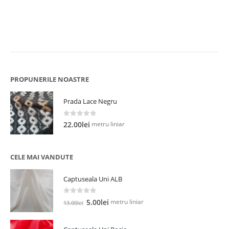
PROPUNERILE NOASTRE
Prada Lace Negru
0
out of 5
metru liniar
22.00
lei
CELE MAI VANDUTE
Captuseala Uni ALB
0
out of 5
Prețul
Prețul
metru liniar
5.00
lei
13.00
lei
inițial
curent
a
este: