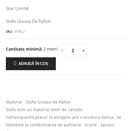
inițial
curent
a
este:
Stoc Limitat
fost:
36.00lei.
40.00lei.
Stofa Groasa De Palton
SKU:
3379C2
Cantitate minimă:
2 metri
ADAUGĂ ÎN COȘ
Material : Stofa Groasa De Palton
Stofa este un material textil de calitate ,
netrasnparent,placut la atingere ,are o tesatura densa , se
foloseste la confectioarea de paltoane , scurte , sacouri