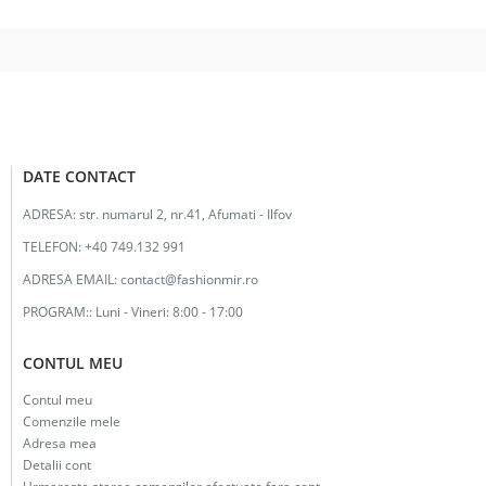
fost:
26.00lei.
48.00lei.
DATE CONTACT
ADRESA:
str. numarul 2, nr.41, Afumati - Ilfov
TELEFON:
+40 749.132 991
ADRESA EMAIL:
contact@fashionmir.ro
PROGRAM::
Luni - Vineri: 8:00 - 17:00
CONTUL MEU
Contul meu
Comenzile mele
Adresa mea
Detalii cont