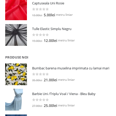
Captuseala Uni Rosie
fost:
5.00lei.
13.00lei.
0
out of 5
Prețul
Prețul
metru liniar
5.00
lei
13.00
lei
inițial
curent
a
este:
Tulle Elastic Simplu Negru
fost:
5.00lei.
13.00lei.
0
out of 5
Prețul
Prețul
metru liniar
12.00
lei
19.00
lei
inițial
curent
a
este:
fost:
12.00lei.
PRODUSE NOI
19.00lei.
Bumbac barena muselina imprimata cu lamai mari
0
out of 5
Prețul
Prețul
metru liniar
21.00
lei
35.00
lei
inițial
curent
a
este:
Barbie Uni /Triplu Voal / Viena - Bleu Baby
fost:
21.00lei.
35.00lei.
0
out of 5
Prețul
Prețul
metru liniar
25.00
lei
27.00
lei
inițial
curent
a
este: