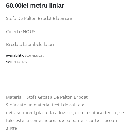
60.00
lei
metru liniar
Stofa De Palton Brodat Bluemarin
Colectie NOUA
Brodata la ambele laturi
Availability:
Stoc epuizat
SKU:
3380AC2
Material : Stofa Groasa De Palton Brodat
Stofa este un material textil de calitate ,
netrasnparent,placut la atingere ,are o tesatura densa , se
foloseste la confectioarea de paltoane , scurte , sacouri
,fuste .