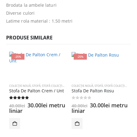
Brodata la ambele laturi
Diverse culori
Latime rola material : 1.50 metri
PRODUSE SIMILARE
-25%
-25%
COLECȚIE NOUĂ
,
STOFĂ
,
STOFĂ COLECȚIE NOUĂ
COLECȚIE NOUĂ
,
STOFĂ VELUR UNI
,
STOFĂ
,
STOFĂ COLECȚIE NOUĂ
,
Stofa De Palton Crem / Unt
Stofa De Palton Rosu
5.00
out of 5
0
out of 5
Prețul
Prețul
Prețul
Prețul
30.00
lei
metru
30.00
lei
metru
40.00
lei
40.00
lei
inițial
curent
inițial
curent
liniar
liniar
a
este:
a
este:
C
S
fost:
30.00lei.
fost:
30.00lei.
40.00lei.
40.00lei.
0
4