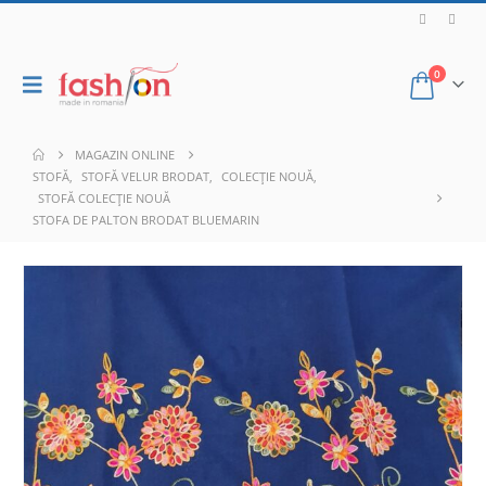
0
MAGAZIN ONLINE
STOFĂ
,
STOFĂ VELUR BRODAT
,
COLECȚIE NOUĂ
,
STOFĂ COLECȚIE NOUĂ
STOFA DE PALTON BRODAT BLUEMARIN