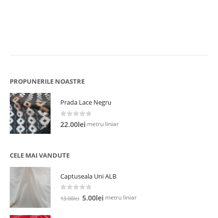
l
PROPUNERILE NOASTRE
Prada Lace Negru
0
out of 5
metru liniar
22.00
lei
CELE MAI VANDUTE
Captuseala Uni ALB
0
out of 5
Prețul
Prețul
metru liniar
5.00
lei
13.00
lei
inițial
curent
a
este: