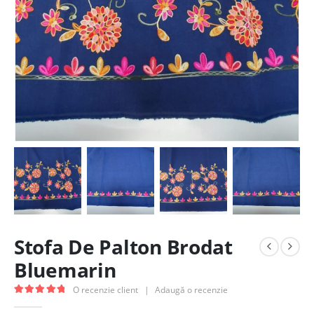
Stofa De Palton Brodat
Bluemarin
O recenzie client
|
Adaugă o recenzie
5.00
out of 5