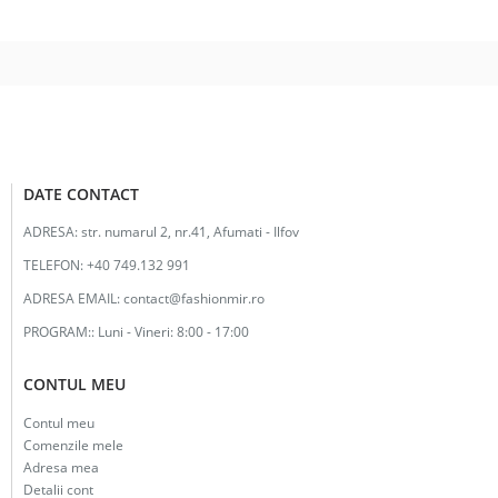
fost:
49.00lei.
98.00lei.
DATE CONTACT
ADRESA:
str. numarul 2, nr.41, Afumati - Ilfov
TELEFON:
+40 749.132 991
ADRESA EMAIL:
contact@fashionmir.ro
PROGRAM::
Luni - Vineri: 8:00 - 17:00
CONTUL MEU
Contul meu
Comenzile mele
Adresa mea
Detalii cont