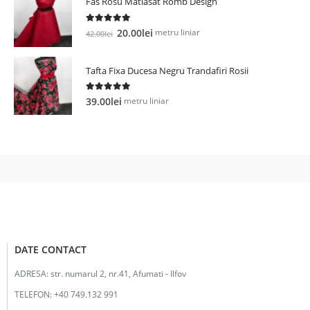
Fas Rosu Matlasat Romb Design
fost:
12.00lei.
25.00lei.
5.00
out of 5
Prețul
Prețul
metru liniar
20.00
lei
42.00
lei
inițial
curent
a
este:
Tafta Fixa Ducesa Negru Trandafiri Rosii
fost:
20.00lei.
42.00lei.
5.00
out of 5
metru liniar
39.00
lei
DATE CONTACT
ADRESA:
str. numarul 2, nr.41, Afumati - Ilfov
TELEFON:
+40 749.132 991