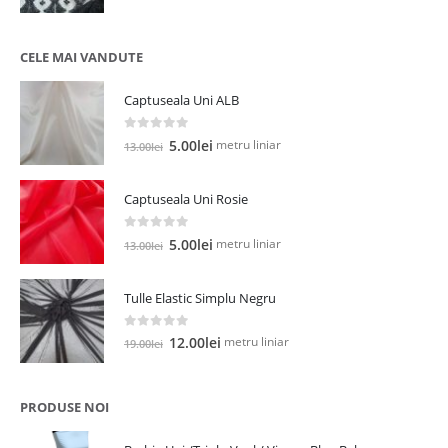
CELE MAI VANDUTE
Captuseala Uni ALB
0
out of 5
Prețul
Prețul
metru liniar
5.00
lei
13.00
lei
inițial
curent
a
este:
Captuseala Uni Rosie
fost:
5.00lei.
13.00lei.
0
out of 5
Prețul
Prețul
metru liniar
5.00
lei
13.00
lei
inițial
curent
a
este:
Tulle Elastic Simplu Negru
fost:
5.00lei.
13.00lei.
0
out of 5
Prețul
Prețul
metru liniar
12.00
lei
19.00
lei
inițial
curent
a
este:
fost:
12.00lei.
PRODUSE NOI
19.00lei.