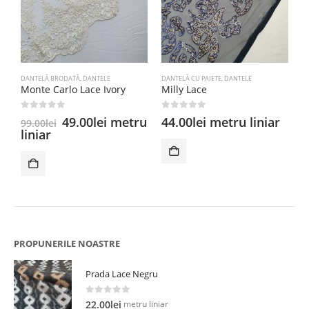
DANTELĂ BRODATĂ
,
DANTELE
DANTELĂ CU PAIETE
,
DANTELE
D
Monte Carlo Lace Ivory
Milly Lace
M
0
out of 5
0
out of 5
0
Prețul
Prețul
49.00
lei
metru
44.00
lei
metru liniar
4
99.00
lei
inițial
curent
liniar
a
este:
fost:
49.00lei.
99.00lei.
PROPUNERILE NOASTRE
Prada Lace Negru
0
out of 5
metru liniar
22.00
lei