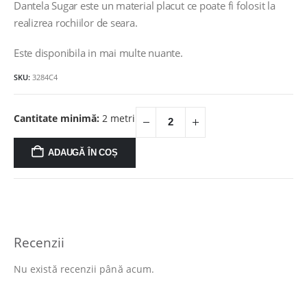
a
este:
Dantela Sugar este un material placut ce poate fi folosit la
fost:
35.00lei.
realizrea rochiilor de seara.
53.00lei.
Este disponibila in mai multe nuante.
SKU:
3284C4
Cantitate minimă:
2 metri
ADAUGĂ ÎN COȘ
Recenzii
Nu există recenzii până acum.