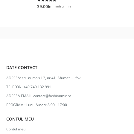
fost:
20.00lei.
5.00
out of 5
42.00lei.
metru liniar
39.00
lei
DATE CONTACT
ADRESA:
str. numarul 2, nr.41, Afumati - Ilfov
TELEFON:
+40 749.132 991
ADRESA EMAIL:
contact@fashionmir.ro
PROGRAM::
Luni - Vineri: 8:00 - 17:00
CONTUL MEU
Contul meu