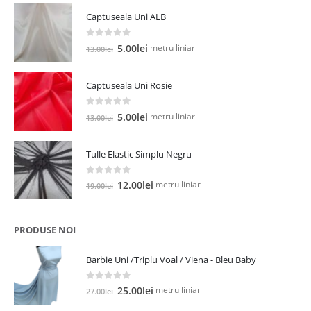
Captuseala Uni ALB
0
out of 5
Prețul
Prețul
metru liniar
5.00
lei
13.00
lei
inițial
curent
a
este:
Captuseala Uni Rosie
fost:
5.00lei.
13.00lei.
0
out of 5
Prețul
Prețul
metru liniar
5.00
lei
13.00
lei
inițial
curent
a
este:
Tulle Elastic Simplu Negru
fost:
5.00lei.
13.00lei.
0
out of 5
Prețul
Prețul
metru liniar
12.00
lei
19.00
lei
inițial
curent
a
este:
fost:
12.00lei.
PRODUSE NOI
19.00lei.
Barbie Uni /Triplu Voal / Viena - Bleu Baby
0
out of 5
Prețul
Prețul
metru liniar
25.00
lei
27.00
lei
inițial
curent