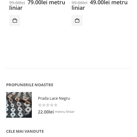
Prețul
Prețul
Prețul
Prețul
79.00
lei
metru
49.00
lei
metru
99.00
lei
99.00
lei
inițial
curent
inițial
curent
liniar
liniar
a
este:
a
este:
C
fost:
79.00lei.
fost:
49.00lei.
99.00lei.
99.00lei.
0
6
l
PROPUNERILE NOASTRE
Prada Lace Negru
0
out of 5
metru liniar
22.00
lei
CELE MAI VANDUTE