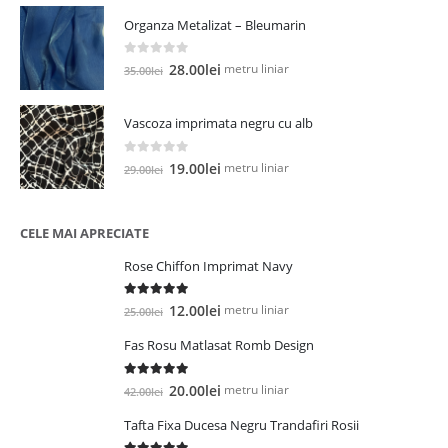
a
este:
Organza Metalizat – Bleumarin
fost:
25.00lei.
27.00lei.
0
out of 5
Prețul
Prețul
metru liniar
28.00
lei
35.00
lei
inițial
curent
a
este:
Vascoza imprimata negru cu alb
fost:
28.00lei.
35.00lei.
0
out of 5
Prețul
Prețul
metru liniar
19.00
lei
29.00
lei
inițial
curent
a
este:
fost:
19.00lei.
CELE MAI APRECIATE
29.00lei.
Rose Chiffon Imprimat Navy
5.00
out of 5
Prețul
Prețul
metru liniar
12.00
lei
25.00
lei
inițial
curent
Fas Rosu Matlasat Romb Design
a
este:
fost:
12.00lei.
5.00
out of 5
Prețul
Prețul
25.00lei.
metru liniar
20.00
lei
42.00
lei
inițial
curent
Tafta Fixa Ducesa Negru Trandafiri Rosii
a
este: