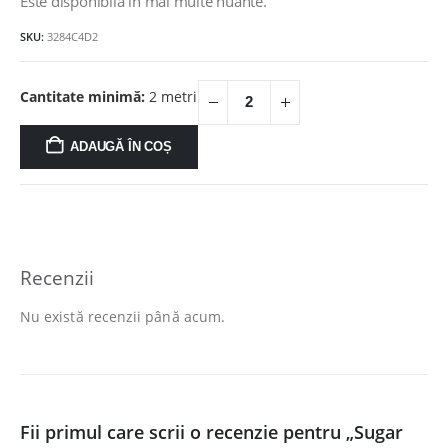
Este disponibila in mai multe nuante.
SKU:
3284C4D2
Cantitate minimă:
2 metri
ADAUGĂ ÎN COȘ
Recenzii
Nu există recenzii până acum.
Fii primul care scrii o recenzie pentru „Sugar