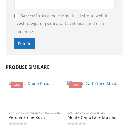
Salvează-mi numele, emailul și site-ul web în
acest navigator pentru data viitoare când o să
comentez.
PRODUSE SIMILARE
-20%
-51%
DANTELĂ CU MARGELE/PIETRICELE
,
DANTELE
DANTELĂ BRODATĂ
,
DANTELE
Verona Stone Rosu
Monte Carlo Lace Mustar
0
out of 5
0
out of 5