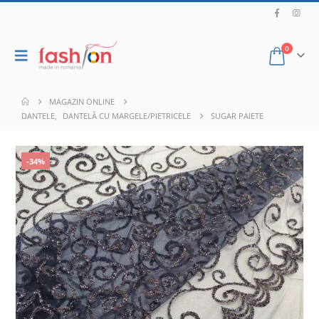
0
MAGAZIN ONLINE
DANTELE
,
DANTELĂ CU MARGELE/PIETRICELE
SUGAR PAIETE
-34%