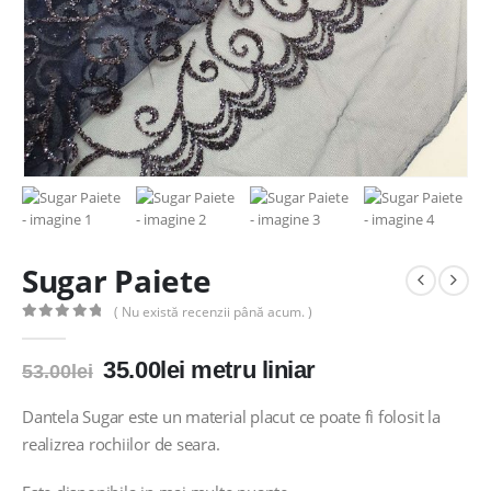
Sugar Paiete
( Nu există recenzii până acum. )
0
out of 5
Prețul
Prețul
35.00
lei
metru liniar
53.00
lei
inițial
curent
a
este:
Dantela Sugar este un material placut ce poate fi folosit la
fost:
35.00lei.
realizrea rochiilor de seara.
53.00lei.