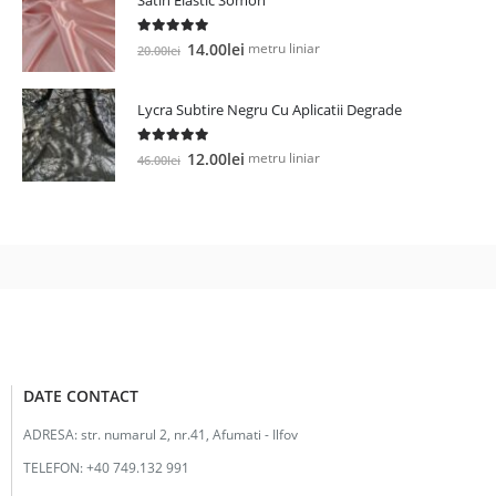
fost:
23.00lei.
25.00lei.
5.00
out of 5
Prețul
Prețul
metru liniar
14.00
lei
20.00
lei
inițial
curent
a
este:
Lycra Subtire Negru Cu Aplicatii Degrade
fost:
14.00lei.
20.00lei.
5.00
out of 5
Prețul
Prețul
metru liniar
12.00
lei
46.00
lei
inițial
curent
a
este:
fost:
12.00lei.
46.00lei.
DATE CONTACT
ADRESA:
str. numarul 2, nr.41, Afumati - Ilfov
TELEFON:
+40 749.132 991