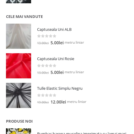
CELE MAI VANDUTE
Captuseala Uni ALB
0
out of 5
Prețul
Prețul
metru liniar
5.00
lei
13.00
lei
inițial
curent
a
este:
Captuseala Uni Rosie
fost:
5.00lei.
13.00lei.
0
out of 5
Prețul
Prețul
metru liniar
5.00
lei
13.00
lei
inițial
curent
a
este:
Tulle Elastic Simplu Negru
fost:
5.00lei.
13.00lei.
0
out of 5
Prețul
Prețul
metru liniar
12.00
lei
19.00
lei
inițial
curent
a
este:
fost:
12.00lei.
PRODUSE NOI
19.00lei.
Bumbac barena muselina imprimata cu lamai mari