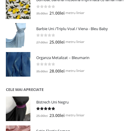
0
out of 5
Prețul
Prețul
metru liniar
21.00
lei
35.00
lei
inițial
curent
a
este:
Barbie Uni /Triplu Voal / Viena - Bleu Baby
fost:
21.00lei.
35.00lei.
0
out of 5
Prețul
Prețul
metru liniar
25.00
lei
27.00
lei
inițial
curent
a
este:
Organza Metalizat – Bleumarin
fost:
25.00lei.
27.00lei.
0
out of 5
Prețul
Prețul
metru liniar
28.00
lei
35.00
lei
inițial
curent
a
este:
fost:
28.00lei.
CELE MAI APRECIATE
35.00lei.
Bistrech Uni Negru
5.00
out of 5
Prețul
Prețul
metru liniar
23.00
lei
25.00
lei
inițial
curent
a
este:
Satin Elastic Somon