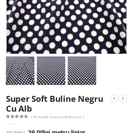
Super Soft Buline Negru
Cu Alb
( Nu există recenzii până acum. )
0
out of 5
Prețul
Prețul
26.00
lei
metru liniar