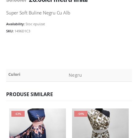
30.00
lei
inițial
curent
a
este:
Super Soft Buline Negru Cu Alb
fost:
26.00lei.
Availability:
Stoc epuizat
30.00lei.
SKU:
1496D1C3
Culori
Negru
PRODUSE SIMILARE
-63%
-54%