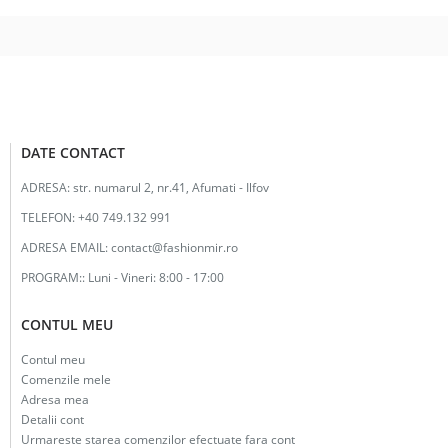
40.00lei.
DATE CONTACT
ADRESA:
str. numarul 2, nr.41, Afumati - Ilfov
TELEFON:
+40 749.132 991
ADRESA EMAIL:
contact@fashionmir.ro
PROGRAM::
Luni - Vineri: 8:00 - 17:00
CONTUL MEU
Contul meu
Comenzile mele
Adresa mea
Detalii cont
Urmareste starea comenzilor efectuate fara cont