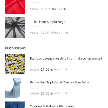
13.00lei.
0
out of 5
Prețul
Prețul
metru liniar
5.00
lei
13.00
lei
inițial
curent
a
este:
Tulle Elastic Simplu Negru
fost:
5.00lei.
13.00lei.
0
out of 5
Prețul
Prețul
metru liniar
12.00
lei
19.00
lei
inițial
curent
a
este:
fost:
12.00lei.
PRODUSE NOI
19.00lei.
Bumbac barena muselina imprimata cu lamai mari
0
out of 5
Prețul
Prețul
metru liniar
21.00
lei
35.00
lei
inițial
curent
a
este:
Barbie Uni /Triplu Voal / Viena - Bleu Baby
fost:
21.00lei.
35.00lei.
0
out of 5
Prețul
Prețul
metru liniar
25.00
lei
27.00
lei
inițial
curent
a
este:
Organza Metalizat – Bleumarin
fost:
25.00lei.