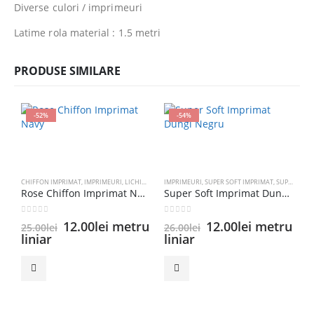
Diverse culori / imprimeuri
Latime rola material : 1.5 metri
PRODUSE SIMILARE
-52%
-54%
CHIFFON IMPRIMAT
,
IMPRIMEURI
,
LICHIDĂRI DE STOC
IMPRIMEURI
,
SUPER SOFT IMPRIMAT
,
SUPER SOFT IMPRIMAT
Rose Chiffon Imprimat Navy
Super Soft Imprimat Dungi Negru
0
out of 5
0
out of 5
Prețul
Prețul
Prețul
Prețul
12.00
lei
metru
12.00
lei
metru
25.00
lei
26.00
lei
inițial
curent
inițial
curent
liniar
liniar
a
este:
a
este:
B
fost:
12.00lei.
fost:
12.00lei.
25.00lei.
26.00lei.
0
4
l