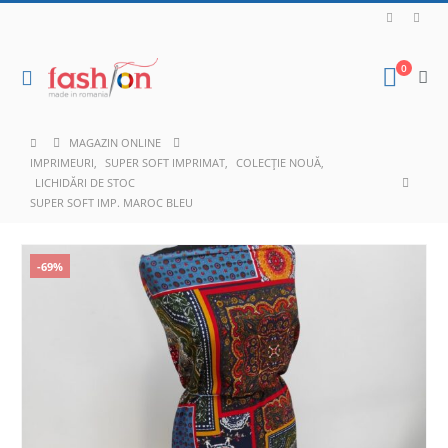
0
MAGAZIN ONLINE
IMPRIMEURI
,
SUPER SOFT IMPRIMAT
,
COLECȚIE NOUĂ
,
LICHIDĂRI DE STOC
SUPER SOFT IMP. MAROC BLEU
-69%