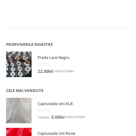
PROPUNERILE NOASTRE
Prada Lace Negru
0
out of 5
metru liniar
22.00
lei
CELE MAI VANDUTE
Captuseala Uni ALB
0
out of 5
Prețul
Prețul
metru liniar
5.00
lei
13.00
lei
inițial
curent
a
este:
Captuseala Uni Rosie
fost:
5.00lei.