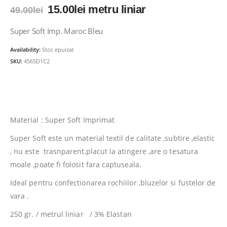
Prețul
Prețul
15.00
lei
metru liniar
49.00
lei
inițial
curent
a
este:
Super Soft Imp. Maroc Bleu
fost:
15.00lei.
Availability:
Stoc epuizat
49.00lei.
SKU:
4565D1C2
Material : Super Soft Imprimat
Super Soft este un material textil de calitate ,subtire ,elastic
, nu este trasnparent,placut la atingere ,are o tesatura
moale ,poate fi folosit fara captuseala.
Ideal pentru confectionarea rochiilor ,bluzelor si fustelor de
vara .
250 gr. / metrul liniar / 3% Elastan