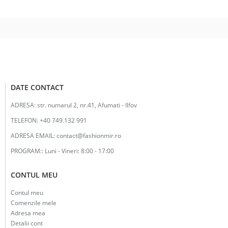
fost:
20.00lei.
42.00lei.
DATE CONTACT
ADRESA:
str. numarul 2, nr.41, Afumati - Ilfov
TELEFON:
+40 749.132 991
ADRESA EMAIL:
contact@fashionmir.ro
PROGRAM::
Luni - Vineri: 8:00 - 17:00
CONTUL MEU
Contul meu
Comenzile mele
Adresa mea
Detalii cont