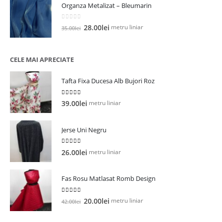
Organza Metalizat – Bleumarin
fost:
25.00lei.
27.00lei.
0
out of 5
Prețul
Prețul
metru liniar
28.00
lei
35.00
lei
inițial
curent
a
este:
fost:
28.00lei.
CELE MAI APRECIATE
35.00lei.
Tafta Fixa Ducesa Alb Bujori Roz
5.00
out of 5
metru liniar
39.00
lei
Jerse Uni Negru
5.00
out of 5
metru liniar
26.00
lei
Fas Rosu Matlasat Romb Design
5.00
out of 5
Prețul
Prețul
metru liniar
20.00
lei
42.00
lei
inițial
curent
a
este: