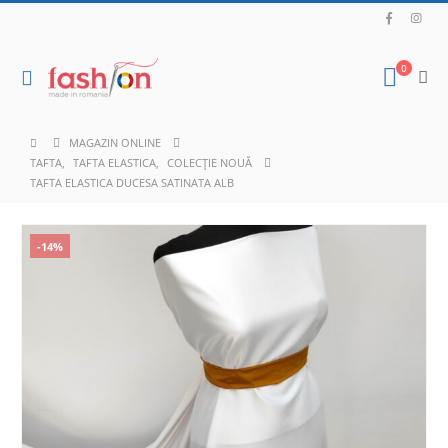
0
MAGAZIN ONLINE
TAFTA
,
TAFTA ELASTICA
,
COLECȚIE NOUĂ
TAFTA ELASTICA DUCESA SATINATA ALB
-14%