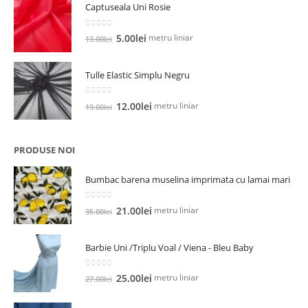
Captuseala Uni Rosie
fost:
5.00lei.
13.00lei.
0
out of 5
Prețul
Prețul
metru liniar
5.00
lei
13.00
lei
inițial
curent
a
este:
Tulle Elastic Simplu Negru
fost:
5.00lei.
13.00lei.
0
out of 5
Prețul
Prețul
metru liniar
12.00
lei
19.00
lei
inițial
curent
a
este:
fost:
12.00lei.
PRODUSE NOI
19.00lei.
Bumbac barena muselina imprimata cu lamai mari
0
out of 5
Prețul
Prețul
metru liniar
21.00
lei
35.00
lei
inițial
curent
a
este:
Barbie Uni /Triplu Voal / Viena - Bleu Baby
fost:
21.00lei.
35.00lei.
0
out of 5
Prețul
Prețul
metru liniar
25.00
lei
27.00
lei
inițial
curent
a
este: