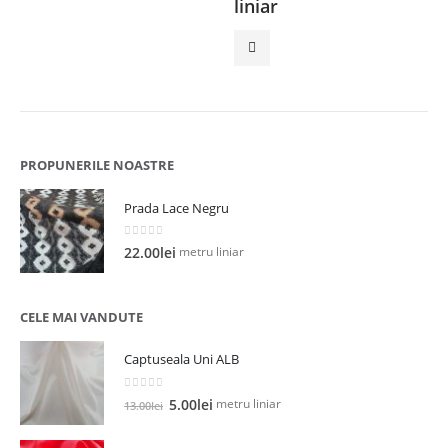
inițial
curent
liniar
l
a
este:
fost:
35.00lei.
65.00lei.
PROPUNERILE NOASTRE
Prada Lace Negru
0
out of 5
metru liniar
22.00
lei
CELE MAI VANDUTE
Captuseala Uni ALB
0
out of 5
Prețul
Prețul
metru liniar
5.00
lei
13.00
lei
inițial
curent
a
este: