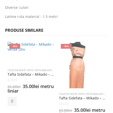
Diverse culori
Latime rola material : 1.5 metri
PRODUSE SIMILARE
-46%
-46%
COLECȚIE NOUĂ
,
TAFTA
,
TAFTA NEELASTICA
Tafta Sidefata – Mikado – Verde Oliv
0
out of 5
Prețul
Prețul
35.00
lei
metru
65.00
lei
inițial
curent
liniar
a
este:
COLECȚIE NOUĂ
,
TAFTA
,
TAFTA NEELASTICA
C
Tafta Sidefata – Mikado – Roz Piersica
fost:
35.00lei.
65.00lei.
0
out of 5
0
Prețul
Prețul
35.00
lei
metru
65.00
lei
3