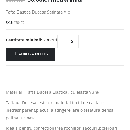
35.00
lei
inițial
curent
a
este:
Tafta Elastica Ducesa Satinata Alb
fost:
30.00lei.
SKU:
1704C2
35.00lei.
Cantitate minimă:
2 metri
ADAUGĂ ÎN COȘ
Material : Tafta Ducesa Elastica , cu elastan 3 % .
Taftaua Ducesa este un material textil de calitate
,netrasnparent,placut la atingere ,are o tesatura densa ,
patina lucioasa .
Ideala pentru confectionarea rochiilor ,sacouri ,bolerouri .