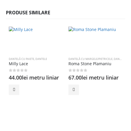
PRODUSE SIMILARE
DANTELĂ CU PAIETE
,
DANTELE
DANTELĂ CU MARGELE/PIETRICELE
,
DANTELE
Milly Lace
Roma Stone Plamaniu
0
out of 5
0
out of 5
44.00
lei
metru liniar
67.00
lei
metru liniar
D
D
0
7
l