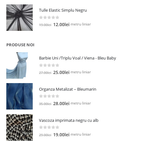
a
este:
Tulle Elastic Simplu Negru
fost:
5.00lei.
13.00lei.
0
out of 5
Prețul
Prețul
metru liniar
12.00
lei
19.00
lei
inițial
curent
a
este:
fost:
12.00lei.
PRODUSE NOI
19.00lei.
Barbie Uni /Triplu Voal / Viena - Bleu Baby
0
out of 5
Prețul
Prețul
metru liniar
25.00
lei
27.00
lei
inițial
curent
a
este:
Organza Metalizat – Bleumarin
fost:
25.00lei.
27.00lei.
0
out of 5
Prețul
Prețul
metru liniar
28.00
lei
35.00
lei
inițial
curent
a
este:
Vascoza imprimata negru cu alb
fost:
28.00lei.
35.00lei.
0
out of 5
Prețul
Prețul
metru liniar
19.00
lei
29.00
lei
inițial
curent