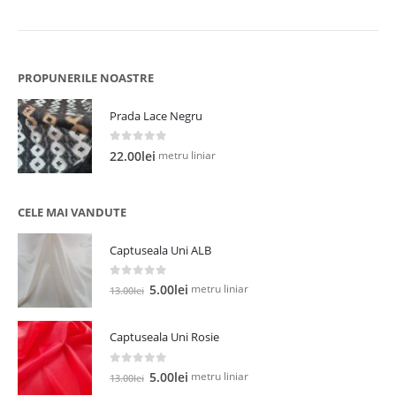
PROPUNERILE NOASTRE
Prada Lace Negru
0
out of 5
metru liniar
22.00
lei
CELE MAI VANDUTE
Captuseala Uni ALB
0
out of 5
Prețul
Prețul
metru liniar
5.00
lei
13.00
lei
inițial
curent
a
este:
Captuseala Uni Rosie
fost:
5.00lei.
13.00lei.
0
out of 5
Prețul
Prețul
metru liniar
5.00
lei
13.00
lei
inițial
curent