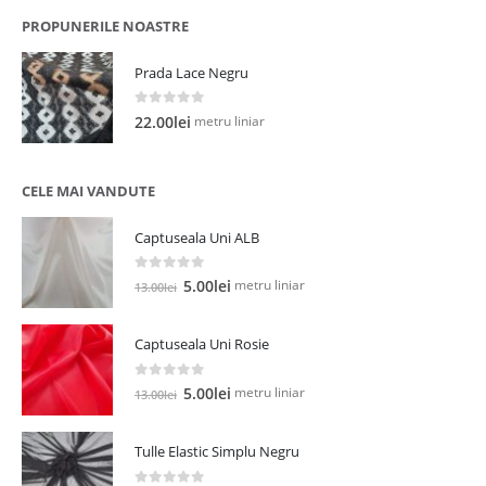
PROPUNERILE NOASTRE
Prada Lace Negru
0
out of 5
metru liniar
22.00
lei
CELE MAI VANDUTE
Captuseala Uni ALB
0
out of 5
Prețul
Prețul
metru liniar
5.00
lei
13.00
lei
inițial
curent
a
este:
Captuseala Uni Rosie
fost:
5.00lei.
13.00lei.
0
out of 5
Prețul
Prețul
metru liniar
5.00
lei
13.00
lei
inițial
curent
a
este:
Tulle Elastic Simplu Negru
fost:
5.00lei.
13.00lei.