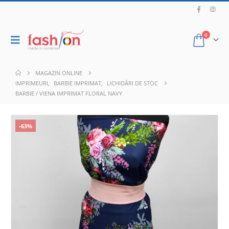
0
MAGAZIN ONLINE
IMPRIMEURI
,
BARBIE IMPRIMAT
,
LICHIDĂRI DE STOC
BARBIE / VIENA IMPRIMAT FLORAL NAVY
-63%