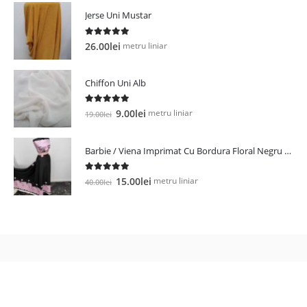
Jerse Uni Mustar
5.00
out of 5
metru liniar
26.00
lei
Chiffon Uni Alb
5.00
out of 5
Prețul
Prețul
metru liniar
9.00
lei
19.00
lei
inițial
curent
a
este:
Barbie / Viena Imprimat Cu Bordura Floral Negru / Roz
fost:
9.00lei.
19.00lei.
5.00
out of 5
Prețul
Prețul
metru liniar
15.00
lei
40.00
lei
inițial
curent
a
este:
fost:
15.00lei.
40.00lei.