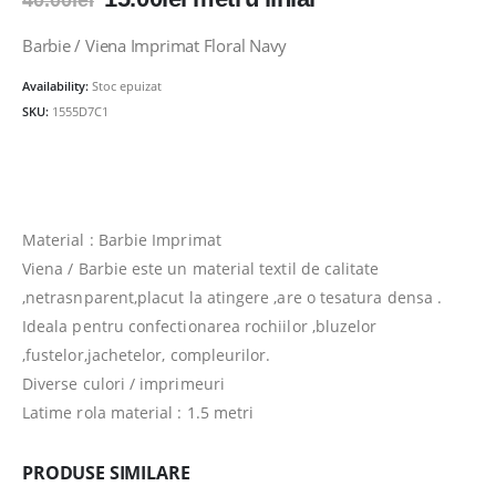
40.00
lei
inițial
curent
a
este:
Barbie / Viena Imprimat Floral Navy
fost:
15.00lei.
Availability:
Stoc epuizat
40.00lei.
SKU:
1555D7C1
Material : Barbie Imprimat
Viena / Barbie este un material textil de calitate
,netrasnparent,placut la atingere ,are o tesatura densa .
Ideala pentru confectionarea rochiilor ,bluzelor
,fustelor,jachetelor, compleurilor.
Diverse culori / imprimeuri
Latime rola material : 1.5 metri
PRODUSE SIMILARE