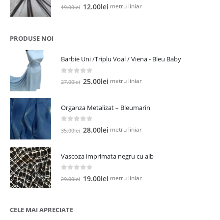
0
out of 5
Prețul
Prețul
metru liniar
12.00
lei
19.00
lei
inițial
curent
a
este:
fost:
12.00lei.
PRODUSE NOI
19.00lei.
Barbie Uni /Triplu Voal / Viena - Bleu Baby
0
out of 5
Prețul
Prețul
metru liniar
25.00
lei
27.00
lei
inițial
curent
a
este:
Organza Metalizat – Bleumarin
fost:
25.00lei.
27.00lei.
0
out of 5
Prețul
Prețul
metru liniar
28.00
lei
35.00
lei
inițial
curent
a
este:
Vascoza imprimata negru cu alb
fost:
28.00lei.
35.00lei.
0
out of 5
Prețul
Prețul
metru liniar
19.00
lei
29.00
lei
inițial
curent
a
este:
fost:
19.00lei.
CELE MAI APRECIATE
29.00lei.