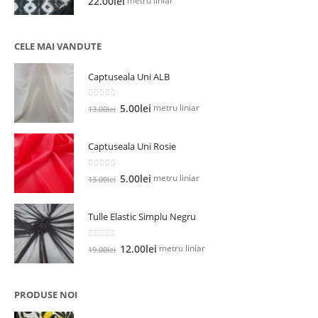
metru liniar
22.00
lei
CELE MAI VANDUTE
Captuseala Uni ALB
0
out of 5
Prețul
Prețul
metru liniar
5.00
lei
13.00
lei
inițial
curent
a
este:
Captuseala Uni Rosie
fost:
5.00lei.
13.00lei.
0
out of 5
Prețul
Prețul
metru liniar
5.00
lei
13.00
lei
inițial
curent
a
este:
Tulle Elastic Simplu Negru
fost:
5.00lei.
13.00lei.
0
out of 5
Prețul
Prețul
metru liniar
12.00
lei
19.00
lei
inițial
curent
a
este:
fost:
12.00lei.
PRODUSE NOI
19.00lei.