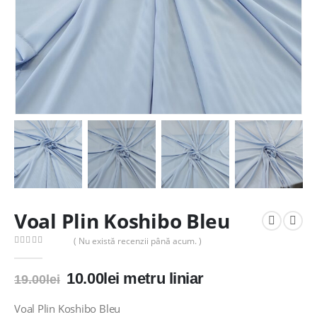
Voal Plin Koshibo Bleu
( Nu există recenzii până acum. )
0
out of 5
Prețul
Prețul
10.00
lei
metru liniar
19.00
lei
inițial
curent
a
este:
Voal Plin Koshibo Bleu