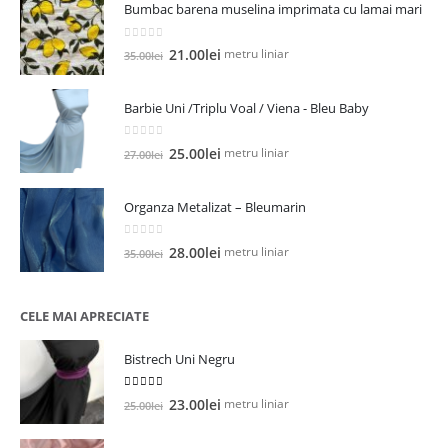
Bumbac barena muselina imprimata cu lamai mari
0
out of 5
Prețul
Prețul
metru liniar
21.00
lei
35.00
lei
inițial
curent
a
este:
Barbie Uni /Triplu Voal / Viena - Bleu Baby
fost:
21.00lei.
35.00lei.
0
out of 5
Prețul
Prețul
metru liniar
25.00
lei
27.00
lei
inițial
curent
a
este:
Organza Metalizat – Bleumarin
fost:
25.00lei.
27.00lei.
0
out of 5
Prețul
Prețul
metru liniar
28.00
lei
35.00
lei
inițial
curent
a
este:
fost:
28.00lei.
CELE MAI APRECIATE
35.00lei.
Bistrech Uni Negru
5.00
out of 5
Prețul
Prețul
metru liniar
23.00
lei
25.00
lei
inițial
curent
a
este: