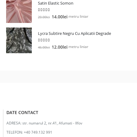
Satin Elastic Somon
fost:
23.00lei.
25.00lei.
5.00
out of 5
Prețul
Prețul
metru liniar
14.00
lei
20.00
lei
inițial
curent
a
este:
Lycra Subtire Negru Cu Aplicatii Degrade
fost:
14.00lei.
20.00lei.
5.00
out of 5
Prețul
Prețul
metru liniar
12.00
lei
46.00
lei
inițial
curent
a
este:
fost:
12.00lei.
46.00lei.
DATE CONTACT
ADRESA:
str. numarul 2, nr.41, Afumati - Ilfov
TELEFON:
+40 749.132 991