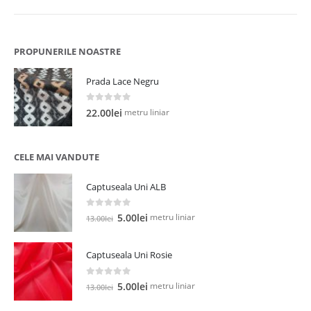
PROPUNERILE NOASTRE
Prada Lace Negru
0
out of 5
metru liniar
22.00
lei
CELE MAI VANDUTE
Captuseala Uni ALB
0
out of 5
Prețul
Prețul
metru liniar
5.00
lei
13.00
lei
inițial
curent
a
este:
Captuseala Uni Rosie
fost:
5.00lei.
13.00lei.
0
out of 5
Prețul
Prețul
metru liniar
5.00
lei
13.00
lei
inițial
curent