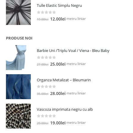
a
este:
Tulle Elastic Simplu Negru
fost:
5.00lei.
13.00lei.
0
out of 5
Prețul
Prețul
metru liniar
12.00
lei
19.00
lei
inițial
curent
a
este:
fost:
12.00lei.
PRODUSE NOI
19.00lei.
Barbie Uni /Triplu Voal / Viena - Bleu Baby
0
out of 5
Prețul
Prețul
metru liniar
25.00
lei
27.00
lei
inițial
curent
a
este:
Organza Metalizat – Bleumarin
fost:
25.00lei.
27.00lei.
0
out of 5
Prețul
Prețul
metru liniar
28.00
lei
35.00
lei
inițial
curent
a
este:
Vascoza imprimata negru cu alb
fost:
28.00lei.
35.00lei.
0
out of 5
Prețul
Prețul
metru liniar
19.00
lei
29.00
lei
inițial
curent