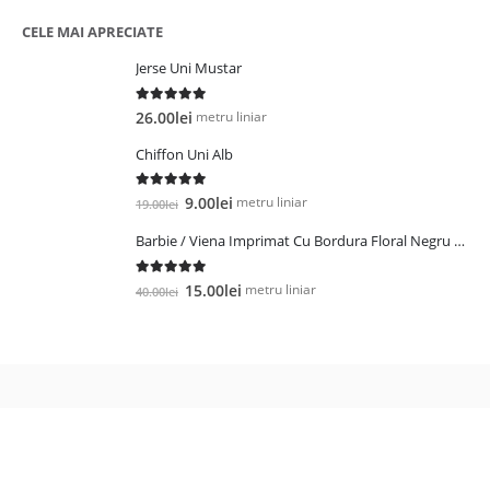
a
este:
fost:
19.00lei.
CELE MAI APRECIATE
29.00lei.
Jerse Uni Mustar
5.00
out of 5
metru liniar
26.00
lei
Chiffon Uni Alb
5.00
out of 5
Prețul
Prețul
metru liniar
9.00
lei
19.00
lei
inițial
curent
Barbie / Viena Imprimat Cu Bordura Floral Negru / Roz
a
este:
fost:
9.00lei.
5.00
out of 5
Prețul
Prețul
19.00lei.
metru liniar
15.00
lei
40.00
lei
inițial
curent
a
este:
fost:
15.00lei.
40.00lei.