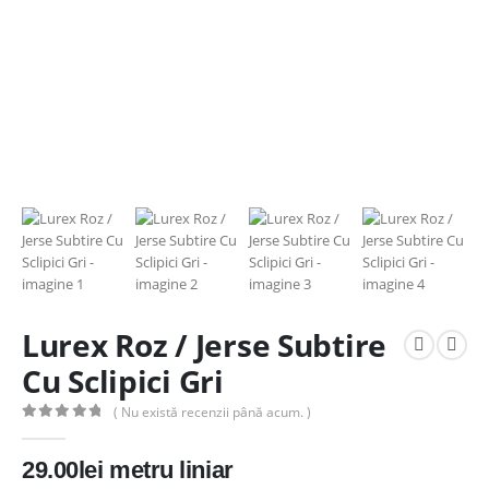
Lurex Roz / Jerse Subtire
Cu Sclipici Gri
( Nu există recenzii până acum. )
0
out of 5
29.00
lei
metru liniar