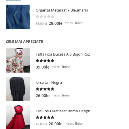
a
este:
Organza Metalizat – Bleumarin
fost:
25.00lei.
27.00lei.
0
out of 5
Prețul
Prețul
metru liniar
28.00
lei
35.00
lei
inițial
curent
a
este:
fost:
28.00lei.
CELE MAI APRECIATE
35.00lei.
Tafta Fixa Ducesa Alb Bujori Roz
5.00
out of 5
metru liniar
39.00
lei
Jerse Uni Negru
5.00
out of 5
metru liniar
26.00
lei
Fas Rosu Matlasat Romb Design
5.00
out of 5
Prețul
Prețul
metru liniar
20.00
lei
42.00
lei
inițial
curent