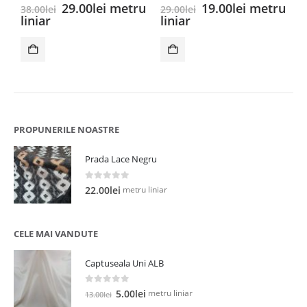
0
out of 5
0
out of 5
Prețul
Prețul
Prețul
Prețul
29.00
lei
metru
19.00
lei
metru
38.00
lei
29.00
lei
inițial
curent
inițial
curent
liniar
liniar
a
este:
a
este:
fost:
29.00lei.
fost:
19.00lei.
38.00lei.
29.00lei.
PROPUNERILE NOASTRE
Prada Lace Negru
0
out of 5
metru liniar
22.00
lei
CELE MAI VANDUTE
Captuseala Uni ALB
0
out of 5
Prețul
Prețul
metru liniar
5.00
lei
13.00
lei
inițial
curent