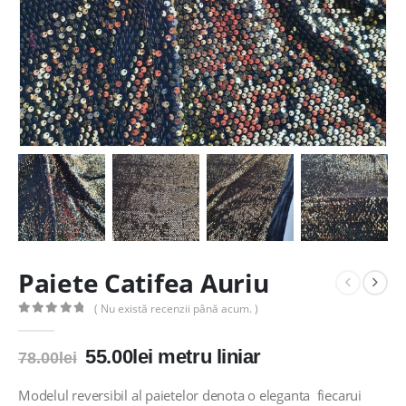
Paiete Catifea Auriu
( Nu există recenzii până acum. )
0
out of 5
Prețul
Prețul
55.00
lei
metru liniar
78.00
lei
inițial
curent
a
este:
Modelul reversibil al paietelor denota o eleganta fiecarui