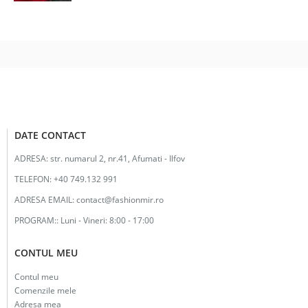
a
este:
fost:
20.00lei.
42.00lei.
DATE CONTACT
ADRESA:
str. numarul 2, nr.41, Afumati - Ilfov
TELEFON:
+40 749.132 991
ADRESA EMAIL:
contact@fashionmir.ro
PROGRAM::
Luni - Vineri: 8:00 - 17:00
CONTUL MEU
Contul meu
Comenzile mele
Adresa mea