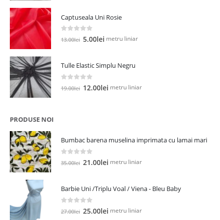
a
este:
Captuseala Uni Rosie
fost:
5.00lei.
13.00lei.
0
out of 5
Prețul
Prețul
metru liniar
5.00
lei
13.00
lei
inițial
curent
a
este:
Tulle Elastic Simplu Negru
fost:
5.00lei.
13.00lei.
0
out of 5
Prețul
Prețul
metru liniar
12.00
lei
19.00
lei
inițial
curent
a
este:
fost:
12.00lei.
PRODUSE NOI
19.00lei.
Bumbac barena muselina imprimata cu lamai mari
0
out of 5
Prețul
Prețul
metru liniar
21.00
lei
35.00
lei
inițial
curent
a
este:
Barbie Uni /Triplu Voal / Viena - Bleu Baby
fost:
21.00lei.
35.00lei.
0
out of 5
Prețul
Prețul
metru liniar
25.00
lei
27.00
lei
inițial
curent