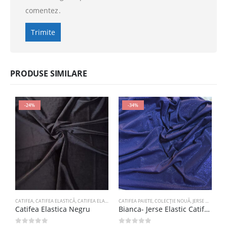
comentez.
PRODUSE SIMILARE
-24%
-34%
CATIFEA
,
CATIFEA ELASTICĂ
,
CATIFEA ELASTICĂ UNI CHINA
CATIFEA PAIETE
,
COLECȚIE NOUĂ
,
COLECȚIE NOUĂ
,
JERSE METALIC
,
Catifea Elastica Negru
Bianca- Jerse Elastic Catifelat – Bleumarin