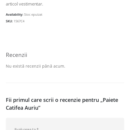
fost:
55.00lei.
articol vestimentar.
78.00lei.
Availability:
Stoc epuizat
SKU:
1567C4
Recenzii
Nu există recenzii până acum.
Fii primul care scrii o recenzie pentru „Paiete
Catifea Auriu”
Evaluarea ta
*