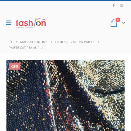
0
MAGAZIN ONLINE
CATIFEA
,
CATIFEA PAIETE
PAIETE CATIFEA AURIU
-29%