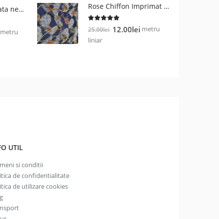
este:
Rose Chiffon Imprimat Navy
Vascoza imprimata negru cu alb
28.00lei.
5.00
out of 5
Prețul
Prețul
metru
12.00
lei
25.00
lei
Prețul
metru
inițial
curent
liniar
curent
a
este:
este:
fost:
12.00lei.
19.00lei.
25.00lei.
FO UTIL
meni si conditii
itica de confidentialitate
itica de utilizare cookies
g
nsport
tur