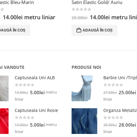
lastic Bleu-Marin
Satin Elastic Gold/ Auriu
 5
0
out of 5
Prețul
Prețul
Prețul
Prețul
14.00
lei
metru liniar
14.00
lei
metru lin
i
20.00
lei
inițial
curent
inițial
curent
a
este:
a
este:
DAUGĂ ÎN COȘ
ADAUGĂ ÎN COȘ
fost:
14.00lei.
fost:
14.00lei.
20.00lei.
20.00lei.
AI VANDUTE
PRODUSE NOI
Captuseala Uni ALB
0
out of 5
0
out of 5
Prețul
Prețul
Prețul
metru
5.00
lei
25.00
lei
13.00
lei
27.00
lei
inițial
curent
inițial
liniar
liniar
a
este:
a
Captuseala Uni Rosie
fost:
5.00lei.
fost:
13.00lei.
27.00lei.
0
out of 5
0
out of 5
Prețul
Prețul
Prețul
metru
5.00
lei
28.00
lei
13.00
lei
35.00
lei
inițial
curent
inițial
liniar
liniar