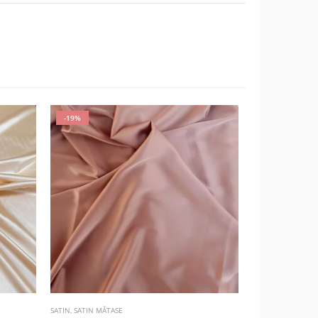
-19%
-30%
SATIN
,
SATIN MĂTASE
SATIN
,
SATIN LYCR