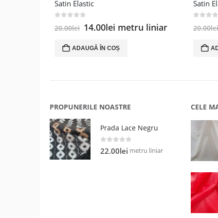
Satin Elastic
Satin E
0
out of 5
0
out of
Prețul
Prețul
14.00
lei
metru liniar
20.00
lei
20.00
le
inițial
curent
a
este:
ADAUGĂ ÎN COȘ
A
fost:
14.00lei.
20.00lei.
PROPUNERILE NOASTRE
CELE M
Prada Lace Negru
0
out of 5
metru liniar
22.00
lei