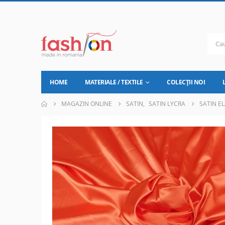
HOME
MATERIALE / TEXTILE
COLECȚII NOI
MAGAZIN ONLINE
SATIN
,
SATIN LYCRA
SATIN EL