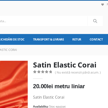
LICHIDĂRI DE STOC
TRANSPORT & LIVRARE
RETUR
CONTACT
ASTIC CORAI
Satin Elastic Corai
( Nu există recenzii până acum. )
0
out of 5
20.00
lei
metru liniar
Satin Elastic Corai
Availability:
Stoc epuizat