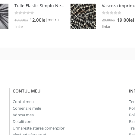
a
este:
a
Tulle Elastic Simplu Negru
fost:
5.00lei.
fost:
13.00lei.
35.00lei.
0
out of 5
0
out of 5
Prețul
Prețul
Prețul
metru
12.00
lei
19.00
lei
19.00
lei
29.00
lei
inițial
curent
inițial
liniar
liniar
a
este:
a
fost:
12.00lei.
fost:
19.00lei.
29.00lei.
CONTUL MEU
IN
Contul meu
Ter
Comenzile mele
Pol
Adresa mea
Pol
Detalii cont
Blo
Urmareste starea comenzilor
Tra
efectuate fara cont
Re