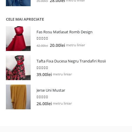
metru liniar
28.00
lei
35.00
lei
inițial
curent
a
este:
fost:
28.00lei.
CELE MAI APRECIATE
35.00lei.
Fas Rosu Matlasat Romb Design
5.00
out of 5
Prețul
Prețul
metru liniar
20.00
lei
42.00
lei
inițial
curent
a
este:
Tafta Fixa Ducesa Negru Trandafiri Rosii
fost:
20.00lei.
42.00lei.
5.00
out of 5
metru liniar
39.00
lei
Jerse Uni Mustar
5.00
out of 5
metru liniar
26.00
lei