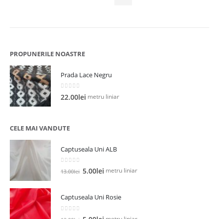
40.00lei.
PROPUNERILE NOASTRE
Prada Lace Negru
0
out of 5
metru liniar
22.00
lei
CELE MAI VANDUTE
Captuseala Uni ALB
0
out of 5
Prețul
Prețul
metru liniar
5.00
lei
13.00
lei
inițial
curent
a
este:
Captuseala Uni Rosie
fost:
5.00lei.
13.00lei.
0
out of 5
Prețul
Prețul
metru liniar