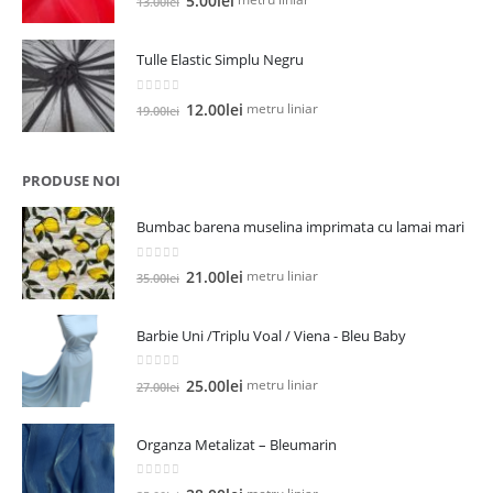
5.00
lei
13.00
lei
inițial
curent
a
este:
Tulle Elastic Simplu Negru
fost:
5.00lei.
13.00lei.
0
out of 5
Prețul
Prețul
metru liniar
12.00
lei
19.00
lei
inițial
curent
a
este:
fost:
12.00lei.
PRODUSE NOI
19.00lei.
Bumbac barena muselina imprimata cu lamai mari
0
out of 5
Prețul
Prețul
metru liniar
21.00
lei
35.00
lei
inițial
curent
a
este:
Barbie Uni /Triplu Voal / Viena - Bleu Baby
fost:
21.00lei.
35.00lei.
0
out of 5
Prețul
Prețul
metru liniar
25.00
lei
27.00
lei
inițial
curent
a
este:
Organza Metalizat – Bleumarin
fost:
25.00lei.
27.00lei.
0
out of 5
Prețul
Prețul