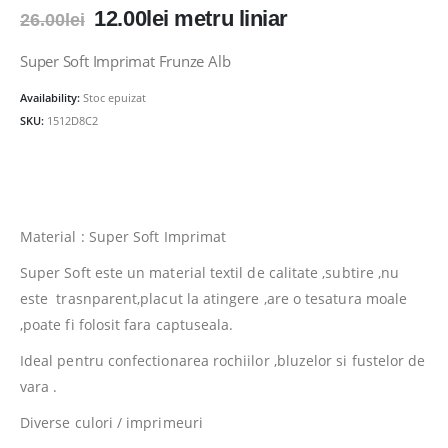
Prețul
Prețul
12.00
lei
metru liniar
26.00
lei
inițial
curent
a
este:
Super Soft Imprimat Frunze Alb
fost:
12.00lei.
Availability:
Stoc epuizat
26.00lei.
SKU:
1512D8C2
Material : Super Soft Imprimat
Super Soft este un material textil de calitate ,subtire ,nu
este trasnparent,placut la atingere ,are o tesatura moale
,poate fi folosit fara captuseala.
Ideal pentru confectionarea rochiilor ,bluzelor si fustelor de
vara .
Diverse culori / imprimeuri