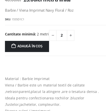
40.00
lei
inițial
curent
a
este:
Barbie / Viena Imprimat Navy Floral / Roz
fost:
15.00lei.
SKU:
1555D1C1
40.00lei.
Cantitate minimă:
2 metri
ADAUGĂ ÎN COȘ
Material : Barbie Imprimat
Viena / Barbie este un material textil de calitate
,netrasnparent,placut la atingere ,are o tesatura densa .
Ideala pentru confectionarea rochiilor ,bluzelor
,fustelor,jachetelor, compleurilor.
Diverse culori / imprimeuri