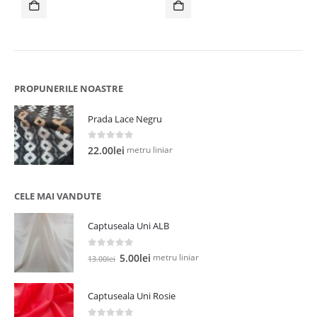
fost:
12.00lei.
fost:
15.00lei.
26.00lei.
40.00lei.
PROPUNERILE NOASTRE
Prada Lace Negru
0
out of 5
metru liniar
22.00
lei
CELE MAI VANDUTE
Captuseala Uni ALB
0
out of 5
Prețul
Prețul
metru liniar
5.00
lei
13.00
lei
inițial
curent
a
este:
Captuseala Uni Rosie
fost:
5.00lei.
13.00lei.