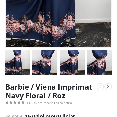
Barbie / Viena Imprimat
Navy Floral / Roz
( Nu există recenzii până acum. )
0
out of 5
Prețul
Prețul
15.00
lei
metru liniar