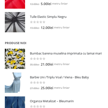
0
out of 5
Prețul
Prețul
metru liniar
5.00
lei
13.00
lei
inițial
curent
a
este:
Tulle Elastic Simplu Negru
fost:
5.00lei.
13.00lei.
0
out of 5
Prețul
Prețul
metru liniar
12.00
lei
19.00
lei
inițial
curent
a
este:
fost:
12.00lei.
PRODUSE NOI
19.00lei.
Bumbac barena muselina imprimata cu lamai mari
0
out of 5
Prețul
Prețul
metru liniar
21.00
lei
35.00
lei
inițial
curent
a
este:
Barbie Uni /Triplu Voal / Viena - Bleu Baby
fost:
21.00lei.
35.00lei.
0
out of 5
Prețul
Prețul
metru liniar
25.00
lei
27.00
lei
inițial
curent
a
este:
Organza Metalizat – Bleumarin
fost:
25.00lei.
27.00lei.