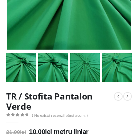
TR / Stofita Pantalon
Verde
( Nu există recenzii până acum. )
0
out of 5
Prețul
Prețul
10.00
lei
metru liniar
21.00
lei