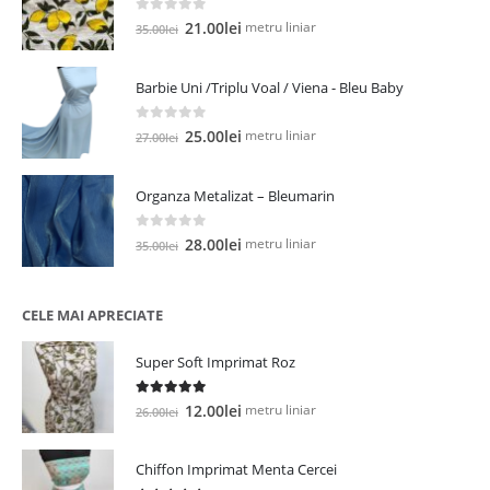
0
out of 5
Prețul
Prețul
metru liniar
21.00
lei
35.00
lei
inițial
curent
a
este:
Barbie Uni /Triplu Voal / Viena - Bleu Baby
fost:
21.00lei.
35.00lei.
0
out of 5
Prețul
Prețul
metru liniar
25.00
lei
27.00
lei
inițial
curent
a
este:
Organza Metalizat – Bleumarin
fost:
25.00lei.
27.00lei.
0
out of 5
Prețul
Prețul
metru liniar
28.00
lei
35.00
lei
inițial
curent
a
este:
fost:
28.00lei.
CELE MAI APRECIATE
35.00lei.
Super Soft Imprimat Roz
5.00
out of 5
Prețul
Prețul
metru liniar
12.00
lei
26.00
lei
inițial
curent
a
este:
Chiffon Imprimat Menta Cercei
fost:
12.00lei.