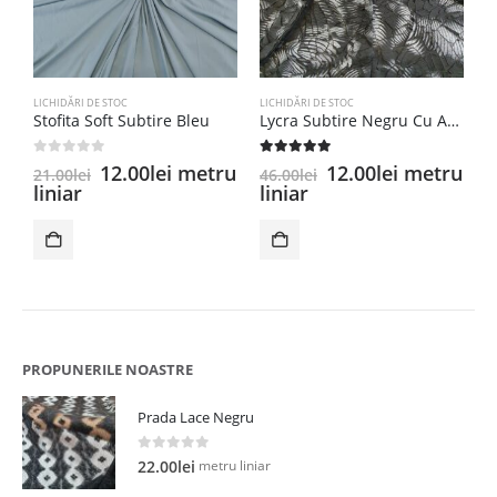
LICHIDĂRI DE STOC
LICHIDĂRI DE STOC
LI
Stofita Soft Subtire Bleu
Lycra Subtire Negru Cu Aplicatii Degrade
B
0
out of 5
5.00
out of 5
0
Prețul
Prețul
Prețul
Prețul
12.00
lei
metru
12.00
lei
metru
21.00
lei
46.00
lei
2
inițial
curent
inițial
curent
liniar
liniar
l
a
este:
a
este:
fost:
12.00lei.
fost:
12.00lei.
21.00lei.
46.00lei.
PROPUNERILE NOASTRE
Prada Lace Negru
0
out of 5
metru liniar
22.00
lei