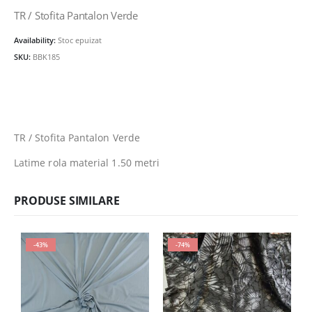
inițial
curent
a
este:
TR / Stofita Pantalon Verde
fost:
10.00lei.
Availability:
Stoc epuizat
21.00lei.
SKU:
BBK185
TR / Stofita Pantalon Verde
Latime rola material 1.50 metri
PRODUSE SIMILARE
-43%
-74%