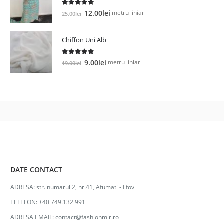
26.00lei.
5.00
out of 5
Prețul
Prețul
metru liniar
12.00
lei
25.00
lei
inițial
curent
a
este:
Chiffon Uni Alb
fost:
12.00lei.
25.00lei.
5.00
out of 5
Prețul
Prețul
metru liniar
9.00
lei
19.00
lei
inițial
curent
a
este:
fost:
9.00lei.
19.00lei.
DATE CONTACT
ADRESA:
str. numarul 2, nr.41, Afumati - Ilfov
TELEFON:
+40 749.132 991
ADRESA EMAIL:
contact@fashionmir.ro