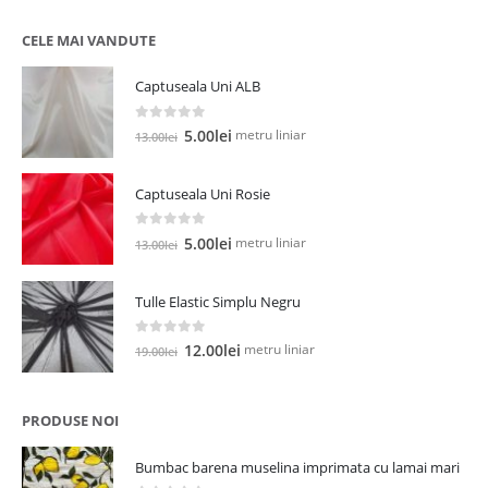
CELE MAI VANDUTE
Captuseala Uni ALB
0
out of 5
Prețul
Prețul
metru liniar
5.00
lei
13.00
lei
inițial
curent
a
este:
Captuseala Uni Rosie
fost:
5.00lei.
13.00lei.
0
out of 5
Prețul
Prețul
metru liniar
5.00
lei
13.00
lei
inițial
curent
a
este:
Tulle Elastic Simplu Negru
fost:
5.00lei.
13.00lei.
0
out of 5
Prețul
Prețul
metru liniar
12.00
lei
19.00
lei
inițial
curent
a
este:
fost:
12.00lei.
PRODUSE NOI
19.00lei.
Bumbac barena muselina imprimata cu lamai mari