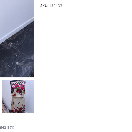
25.00lei.
SKU:
1524D3
NZII (1)