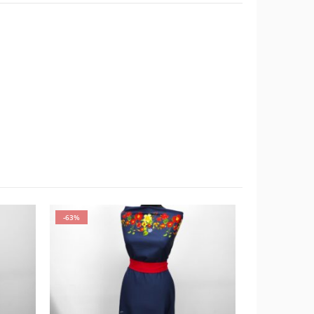
-63%
-60%