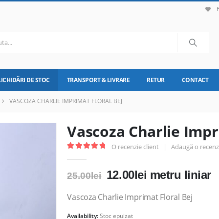
LICHIDĂRI DE STOC
TRANSPORT & LIVRARE
RETUR
CONTACT
VASCOZA CHARLIE IMPRIMAT FLORAL BEJ
Vascoza Charlie Impr
O recenzie client
|
Adaugă o recenz
5.00
out of 5
Prețul
Prețul
12.00
lei
metru liniar
25.00
lei
inițial
curent
a
este:
Vascoza Charlie Imprimat Floral Bej
fost:
12.00lei.
Availability:
Stoc epuizat