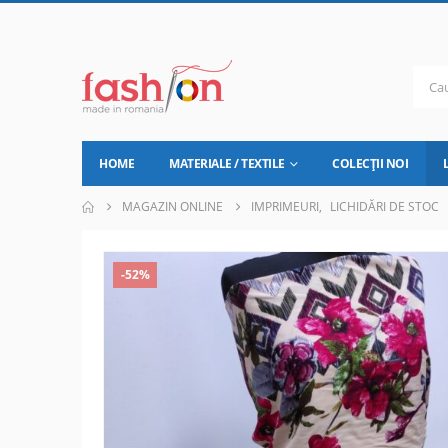
HOME
MATERIALE / TEXTILE
COLECȚII NOI
MAGAZIN ONLINE
IMPRIMEURI
,
LICHIDĂRI DE STOC
-52%