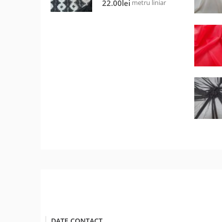
metru liniar
22.00
lei
DATE CONTACT